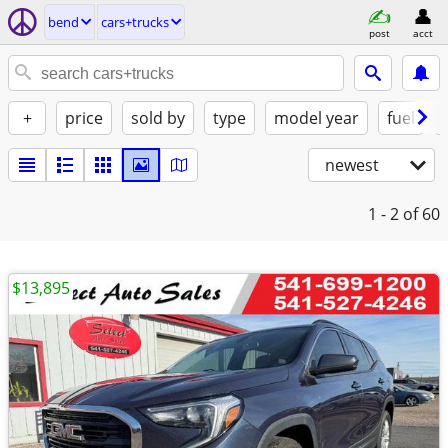
bend
cars+trucks
post
acct
+
price
sold by
type
model year
fuel
newest
1 - 2
of 60
$13,895