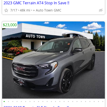
2023 GMC Terrain AT4 Stop In Save !!
7/17
48k mi
+ Auto Town GMC
$23,000
•
•
•
•
•
•
•
•
•
•
•
•
•
•
•
•
•
•
•
•
•
•
•
•