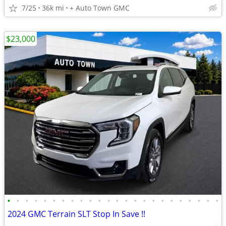
7/25
36k mi
+ Auto Town GMC
$23,000
•
•
•
•
•
•
•
•
•
•
•
•
•
•
•
•
•
•
•
•
•
•
•
•
2024 GMC Terrain SLT Stop In Save !!