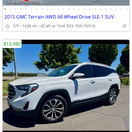
•
•
•
•
•
•
•
•
•
•
•
•
•
•
•
•
•
•
•
•
•
•
•
•
2015 GMC Terrain AWD All Wheel Drive SLE-1 SUV
7/9
163k mi
((Call or Text 503-769-7691))
$13,980