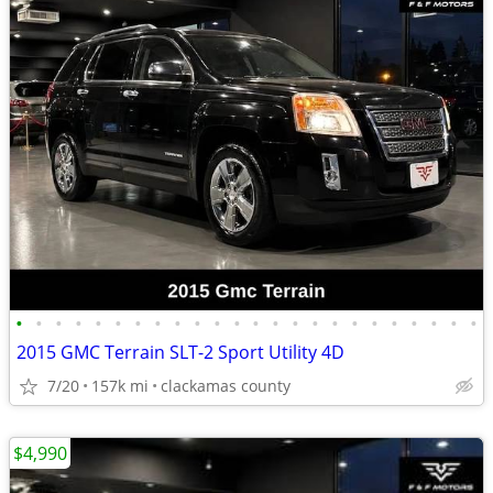
•
•
•
•
•
•
•
•
•
•
•
•
•
•
•
•
•
•
•
•
•
•
•
•
2015 GMC Terrain SLT-2 Sport Utility 4D
7/20
157k mi
clackamas county
$4,990