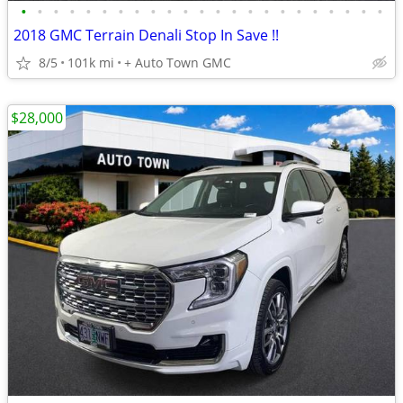
•
•
•
•
•
•
•
•
•
•
•
•
•
•
•
•
•
•
•
•
•
•
•
2018 GMC Terrain Denali Stop In Save !!
8/5
101k mi
+ Auto Town GMC
$28,000