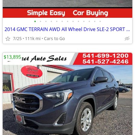
•
•
•
•
•
•
•
•
•
•
•
•
•
2014 GMC TERRAIN AWD All Wheel Drive SLE-2 SPORT UTILITY 4D SUV
7/25
111k mi
Cars to Go
$13,895