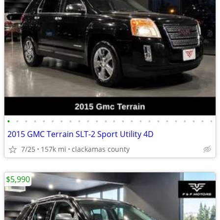
•
•
•
•
•
•
•
•
•
•
•
•
•
•
•
•
•
•
•
•
•
•
•
•
2015 GMC Terrain SLT-2 Sport Utility 4D
7/25
157k mi
clackamas county
$5,990