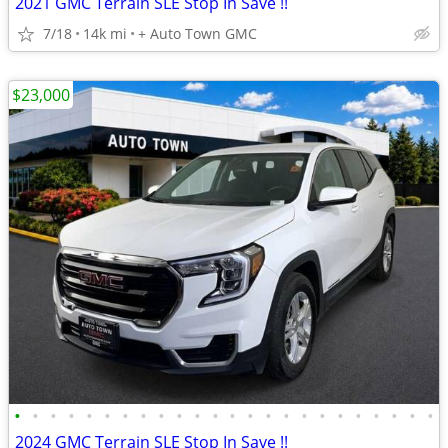
2021 GMC Terrain SLE Stop In Save !!
7/18
14k mi
+ Auto Town GMC
$23,000
•
•
•
•
•
•
•
•
•
•
•
•
•
•
•
•
•
•
•
•
•
•
•
•
2024 GMC Terrain SLE Stop In Save !!