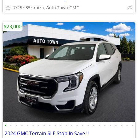
7/25
35k mi
+ Auto Town GMC
$23,000
•
•
•
•
•
•
•
•
•
•
•
•
•
•
•
•
•
•
•
•
•
•
•
•
2024 GMC Terrain SLE Stop In Save !!