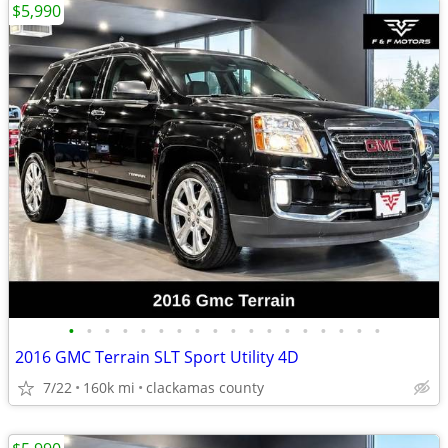
$5,990
•
•
•
•
•
•
•
•
•
•
•
•
•
•
•
•
•
•
2016 GMC Terrain SLT Sport Utility 4D
7/22
160k mi
clackamas county