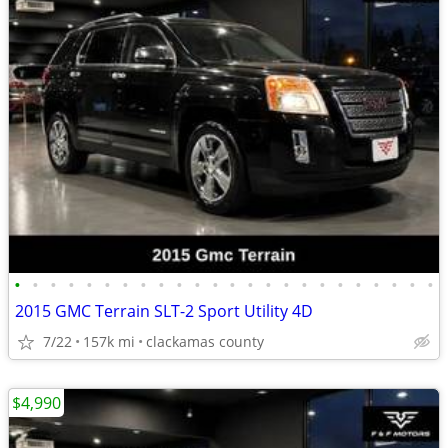
•
•
•
•
•
•
•
•
•
•
•
•
•
•
•
•
•
•
•
•
•
•
•
•
2015 GMC Terrain SLT-2 Sport Utility 4D
7/22
157k mi
clackamas county
$4,990