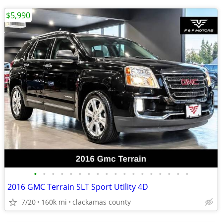
$5,990
•
•
•
•
•
•
•
•
•
•
•
•
•
•
•
•
•
•
2016 GMC Terrain SLT Sport Utility 4D
7/20
160k mi
clackamas county