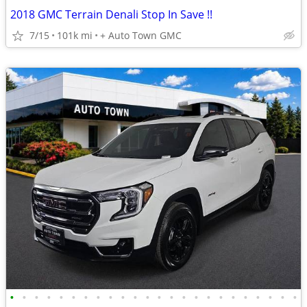
2018 GMC Terrain Denali Stop In Save !!
7/15
101k mi
+ Auto Town GMC
•
•
•
•
•
•
•
•
•
•
•
•
•
•
•
•
•
•
•
•
•
•
•
•