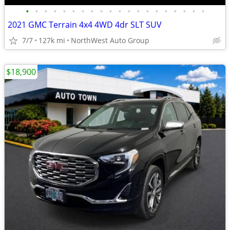
•
•
•
•
•
•
•
•
•
•
•
•
•
•
•
•
•
•
•
•
2021 GMC Terrain 4x4 4WD 4dr SLT SUV
7/7
127k mi
NorthWest Auto Group
$18,900