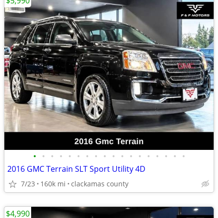
$5,990
•
•
•
•
•
•
•
•
•
•
•
•
•
•
•
•
•
•
2016 GMC Terrain SLT Sport Utility 4D
7/23
160k mi
clackamas county
$4,990