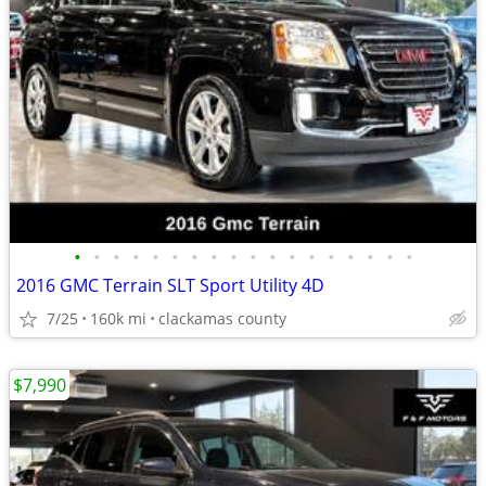
•
•
•
•
•
•
•
•
•
•
•
•
•
•
•
•
•
•
2016 GMC Terrain SLT Sport Utility 4D
7/25
160k mi
clackamas county
$7,990