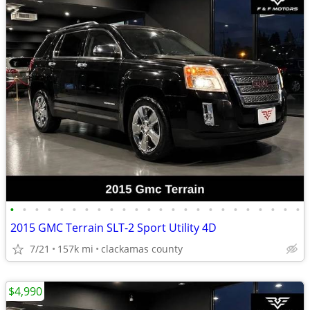
•
•
•
•
•
•
•
•
•
•
•
•
•
•
•
•
•
•
•
•
•
•
•
•
2015 GMC Terrain SLT-2 Sport Utility 4D
7/21
157k mi
clackamas county
$4,990