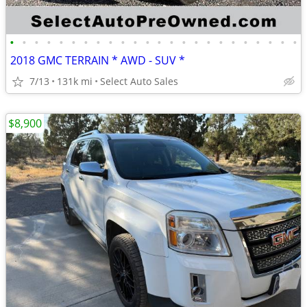
•
•
•
•
•
•
•
•
•
•
•
•
•
•
•
•
•
•
•
•
•
•
•
•
2018 GMC TERRAIN * AWD - SUV *
7/13
131k mi
Select Auto Sales
$8,900