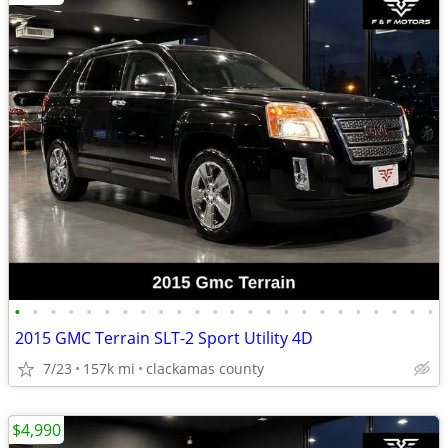
•
•
•
•
•
•
•
•
•
•
•
•
•
•
•
•
•
•
•
•
•
•
•
•
2015 GMC Terrain SLT-2 Sport Utility 4D
7/23
157k mi
clackamas county
$4,990