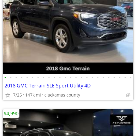
•
•
•
•
•
•
•
•
•
•
•
•
•
•
•
•
•
•
•
•
•
•
•
•
2018 GMC Terrain SLE Sport Utility 4D
7/25
147k mi
clackamas county
$4,990