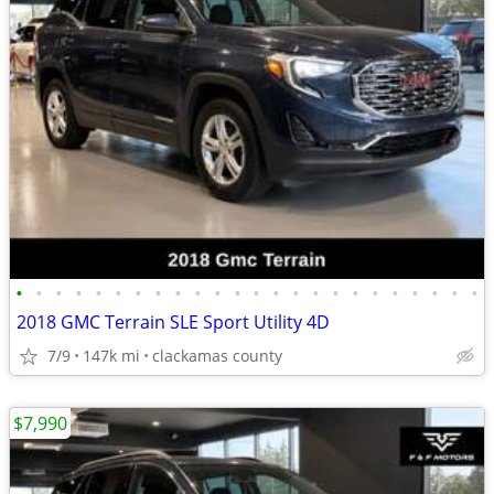
•
•
•
•
•
•
•
•
•
•
•
•
•
•
•
•
•
•
•
•
•
•
•
•
2018 GMC Terrain SLE Sport Utility 4D
7/9
147k mi
clackamas county
$7,990