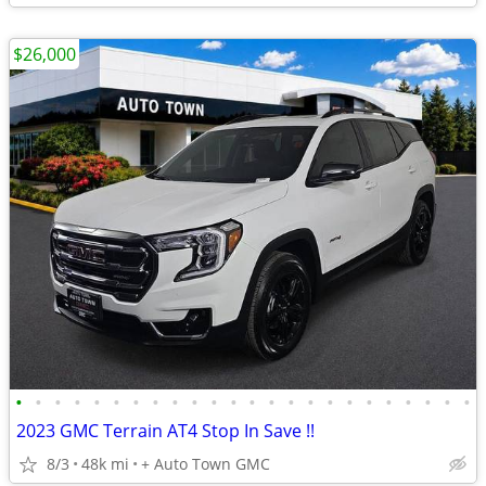
$26,000
•
•
•
•
•
•
•
•
•
•
•
•
•
•
•
•
•
•
•
•
•
•
•
•
2023 GMC Terrain AT4 Stop In Save !!
8/3
48k mi
+ Auto Town GMC