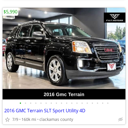
$5,990
•
•
•
•
•
•
•
•
•
•
•
•
•
•
•
•
•
•
2016 GMC Terrain SLT Sport Utility 4D
7/9
160k mi
clackamas county