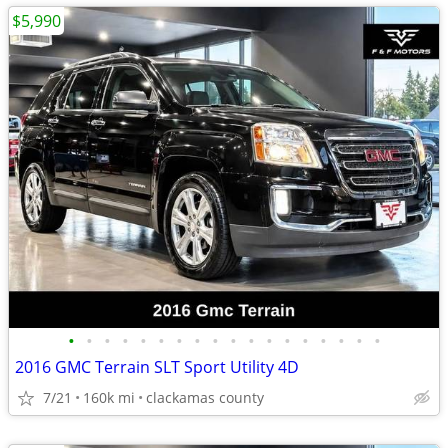
$5,990
•
•
•
•
•
•
•
•
•
•
•
•
•
•
•
•
•
•
2016 GMC Terrain SLT Sport Utility 4D
7/21
160k mi
clackamas county