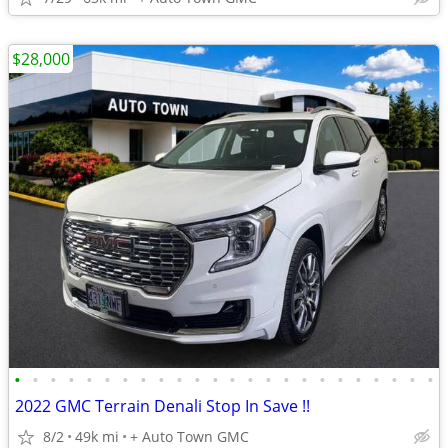
$28,000
•
•
•
•
•
•
•
•
•
•
•
•
•
•
•
•
•
•
•
•
•
•
•
•
2022 GMC Terrain Denali Stop In Save !!
8/2
49k mi
+ Auto Town GMC