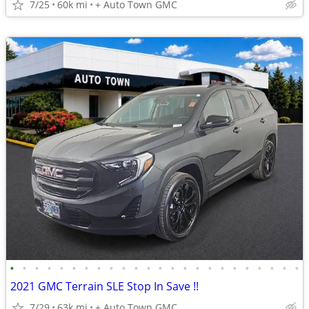
7/25
60k mi
+ Auto Town GMC
•
•
•
•
•
•
•
•
•
•
•
•
•
•
•
•
•
•
•
•
•
•
•
•
2021 GMC Terrain SLE Stop In Save !!
7/29
63k mi
+ Auto Town GMC