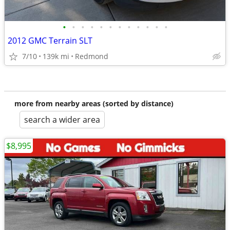
•
•
•
•
•
•
•
•
•
•
•
•
2012 GMC Terrain SLT
7/10
139k mi
Redmond
more from nearby areas (sorted by distance)
search a wider area
$8,995