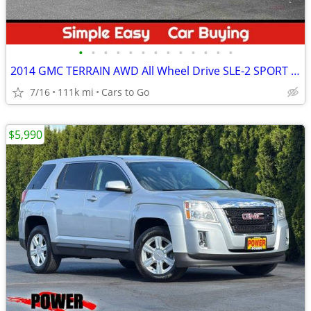
•
•
•
•
•
•
•
•
•
•
•
•
•
2014 GMC TERRAIN AWD All Wheel Drive SLE-2 SPORT UTILITY 4D SUV
7/16
111k mi
Cars to Go
$5,990