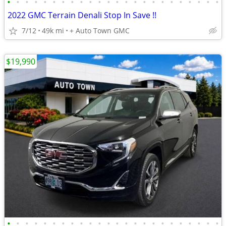
•
•
•
•
•
•
•
•
•
•
•
•
•
•
•
•
•
•
•
•
•
•
•
•
2022 GMC Terrain Denali Stop In Save !!
7/12
49k mi
+ Auto Town GMC
$19,990
•
•
•
•
•
•
•
•
•
•
•
•
•
•
•
•
•
•
•
•
•
•
•
•