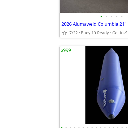
•
•
•
•
•
2026 Alumaweld Columbia 21'
7/22
Buoy 10 Ready : Get In-S
$999
•
•
•
•
•
•
•
•
•
•
•
•
•
•
•
•