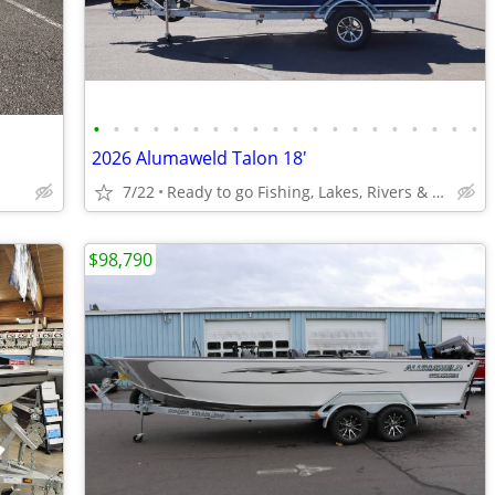
•
•
•
•
•
•
•
•
•
•
•
•
•
•
•
•
•
•
•
•
2026 Alumaweld Talon 18'
7/22
Ready to go Fishing, Lakes, Rivers & Bays
$98,790