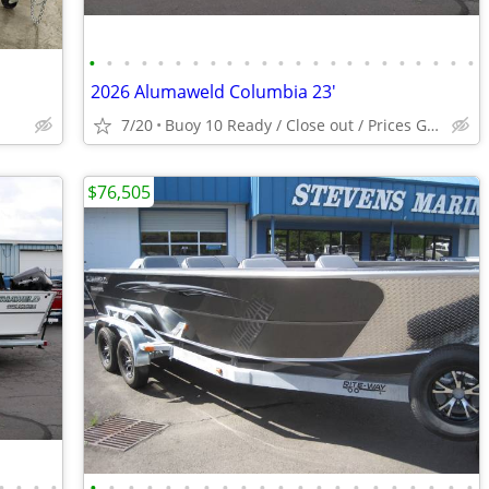
•
•
•
•
•
•
•
•
•
•
•
•
•
•
•
•
•
•
•
•
•
•
•
2026 Alumaweld Columbia 23'
7/20
Buoy 10 Ready / Close out / Prices Going up
$76,505
•
•
•
•
•
•
•
•
•
•
•
•
•
•
•
•
•
•
•
•
•
•
•
•
•