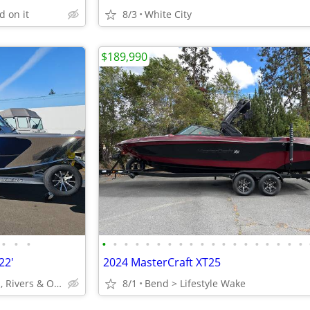
d on it
8/3
White City
$189,990
•
•
•
•
•
•
•
•
•
•
•
•
•
•
•
•
•
•
•
•
•
•
22'
2024 MasterCraft XT25
Ready to go Fishing, Lakes, Rivers & Ocean to Bays
8/1
Bend > Lifestyle Wake