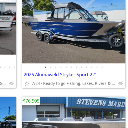
•
•
•
•
•
•
•
•
•
•
•
•
•
•
•
•
2026 Alumaweld Stryker Sport 22'
Buoy 10 Ready / Close out / Prices Going up
7/24
Ready to go Fishing, Lakes, Rivers & Ocean to Bays
$76,505