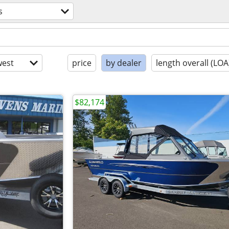
s
est
price
by dealer
length overall (LOA
$82,174