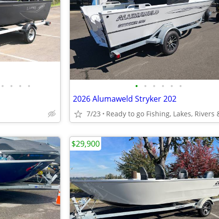
•
•
•
•
•
•
•
•
•
•
2026 Alumaweld Stryker 202
7/23
$29,900