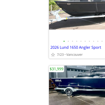
•
•
•
•
•
•
•
•
•
•
2026 Lund 1650 Angler Sport
7/23
Vancouver
$31,999