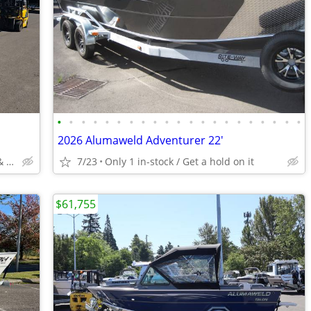
•
•
•
•
•
•
•
•
•
•
•
•
•
•
•
•
•
•
•
•
•
2026 Alumaweld Adventurer 22'
Ready to go Fishing, Lakes, Rivers & Ocean to Bays
7/23
Only 1 in-stock / Get a hold on it
$61,755