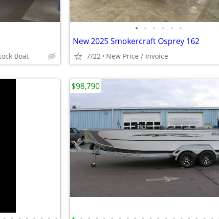
•
•
•
•
•
•
New 2025 Smokercraft Osprey 162
tock Boat
7/22
New Price / Invoice
$98,790
•
•
•
•
•
•
•
•
•
•
•
•
•
•
•
•
•
•
•
•
•
•
•
•
•
•
•