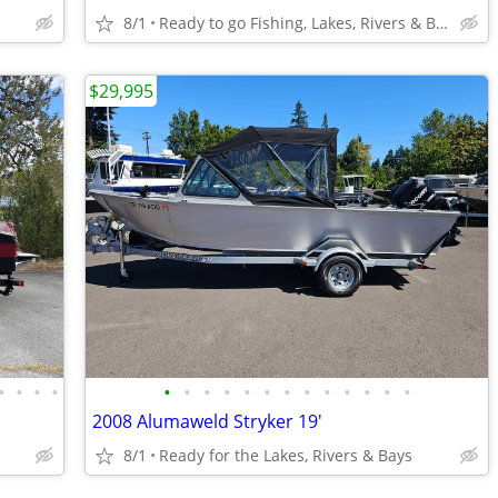
8/1
Ready to go Fishing, Lakes, Rivers & Bays
$29,995
•
•
•
•
•
•
•
•
•
•
•
•
•
•
•
•
•
2008 Alumaweld Stryker 19'
8/1
Ready for the Lakes, Rivers & Bays