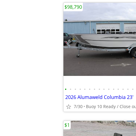
$98,790
•
•
•
•
•
•
•
•
•
•
•
•
•
•
•
2026 Alumaweld Columbia 23'
7/30
$1