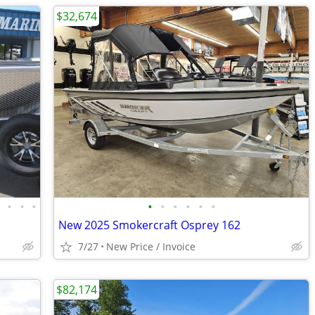
$32,674
•
•
•
•
•
•
•
•
•
•
New 2025 Smokercraft Osprey 162
7/27
New Price / Invoice
$82,174