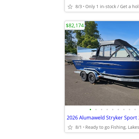
8/3
Only 1 in-stock / Get a hol
$82,174
•
•
•
•
•
•
•
•
•
2026 Alumaweld Stryker Sport 
8/1