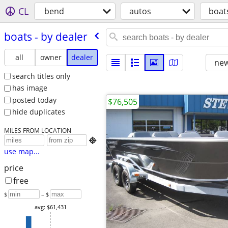
CL
bend
autos
boat
boats - by dealer
all
owner
dealer
new
search titles only
has image
posted today
$76,505
hide duplicates
MILES FROM LOCATION

use map...
price
free
$
– $
avg: $61,431