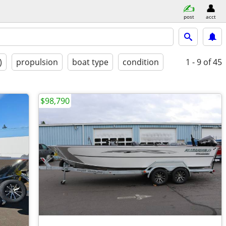
post
acct
)
propulsion
boat type
condition
1 - 9
of 45
$98,790