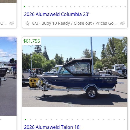
•
•
•
•
•
•
•
•
•
•
•
•
•
•
•
•
•
•
•
•
•
•
•
2026 Alumaweld Columbia 23'
Ready to go Fishing, Lakes, Rivers & Ocean to Bays
8/3
Buoy 10 Ready / Close out / Prices Going up
$61,755
•
•
•
•
•
•
•
•
•
•
•
•
•
•
•
•
•
•
•
•
•
2026 Alumaweld Talon 18'