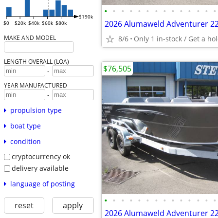
•
•
•
•
•
•
•
•
•
•
•
•
•
•
$190k
2026 Alumaweld Adventurer 22
$0
$20k
$40k
$60k
$80k
MAKE AND MODEL
8/6
Only 1 in-stock / Get a hol
LENGTH OVERALL (LOA)
$76,505
-
YEAR MANUFACTURED
-
propulsion type
boat type
condition
cryptocurrency ok
delivery available
language of posting
•
•
•
•
•
•
•
•
•
•
•
•
•
•
reset
apply
2026 Alumaweld Adventurer 22