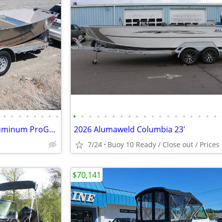
•
•
•
•
•
•
•
•
•
•
•
•
•
•
•
•
•
•
•
•
•
•
•
•
•
•
•
MINI DRIFTER 8'-16' Custom Aluminum ProGuide boats NEW SPECIAL PRICING
2026 Alumaweld Columbia 23'
7/24
$70,141