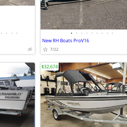
•
•
•
•
•
•
•
•
•
•
•
•
•
New RH Boats ProV16
7/22
$32,674