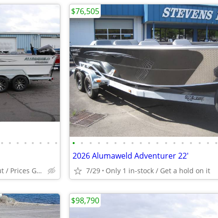
$76,505
•
•
•
•
•
•
•
•
•
•
•
•
•
•
•
•
•
•
•
•
•
•
•
•
•
2026 Alumaweld Adventurer 22'
Buoy 10 Ready / Close out / Prices Going up
7/29
Only 1 in-stock / Get a hold on it
$98,790